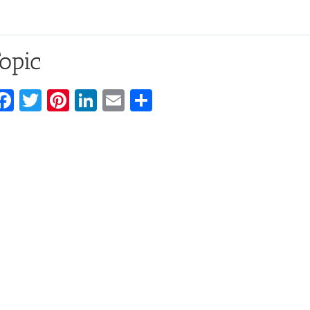
opic
Facebook
Twitter
Pinterest
LinkedIn
Email
Share